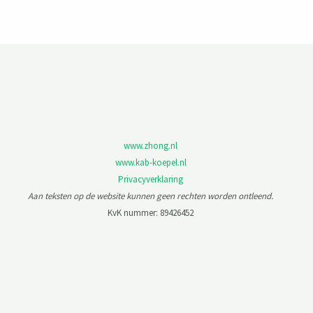
www.zhong.nl
www.kab-koepel.nl
Privacyverklaring
Aan teksten op de website kunnen geen rechten worden ontleend.
KvK nummer: 89426452