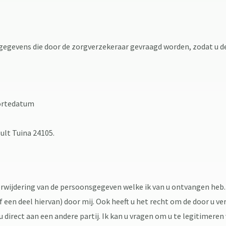
gegevens die door de zorgverzekeraar gevraagd worden, zodat u de
ortedatum
ult Tuina 24105.
f verwijdering van de persoonsgegeven welke ik van u ontvangen he
een deel hiervan) door mij. Ook heeft u het recht om de door u ve
u direct aan een andere partij. Ik kan u vragen om u te legitimere