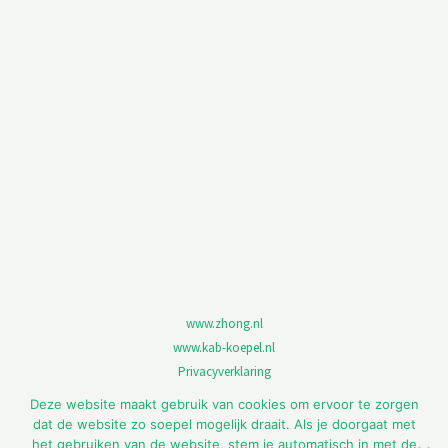
www.zhong.nl
www.kab-koepel.nl
Privacyverklaring
Aan teksten op de website kunnen geen rechten worden ontleend.
Deze website maakt gebruik van cookies om ervoor te zorgen
KvK nummer: 89426452
dat de website zo soepel mogelijk draait. Als je doorgaat met
het gebruiken van de website, stem je automatisch in met de